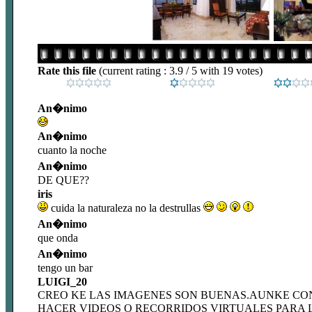
Rate this file
(current rating : 3.9 / 5 with 19 votes)
An�nimo
An�nimo
cuanto la noche
An�nimo
DE QUE??
iris
cuida la naturaleza no la destrullas
An�nimo
que onda
An�nimo
tengo un bar
LUIGI_20
CREO KE LAS IMAGENES SON BUENAS.AUNKE CONS
HACER VIDEOS O RECORRIDOS VIRTUALES PARA 