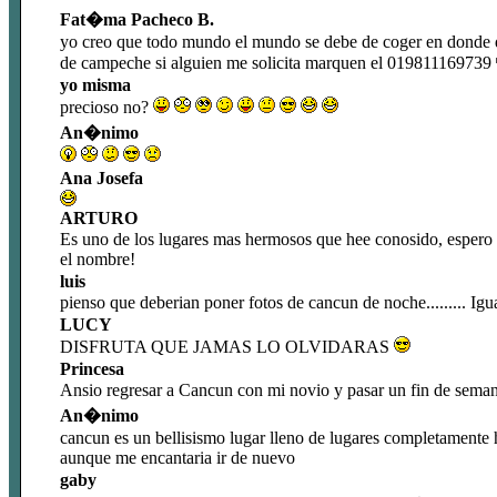
Fat�ma Pacheco B.
yo creo que todo mundo el mundo se debe de coger en donde qu
de campeche si alguien me solicita marquen el 019811169739
yo misma
precioso no?
An�nimo
Ana Josefa
ARTURO
Es uno de los lugares mas hermosos que hee conosido, espero
el nombre!
luis
pienso que deberian poner fotos de cancun de noche......... Ig
LUCY
DISFRUTA QUE JAMAS LO OLVIDARAS
Princesa
Ansio regresar a Cancun con mi novio y pasar un fin de seman
An�nimo
cancun es un bellisismo lugar lleno de lugares completamente
aunque me encantaria ir de nuevo
gaby