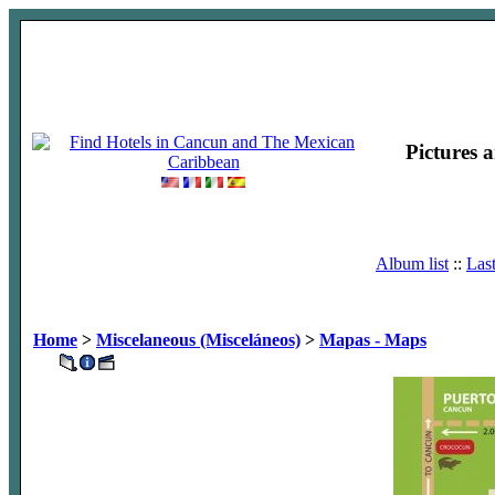
Pictures 
Album list
::
Las
Home
>
Miscelaneous (Misceláneos)
>
Mapas - Maps